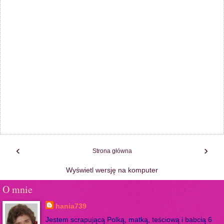
‹
›
Strona główna
Wyświetl wersję na komputer
O mnie
hania739
Jestem scrapującą Polką, matką, teściową i babcią 6