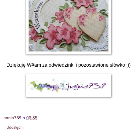
Dziękuję W#am za odwiedzinki i pozostawione słówko :))
hania739
o
06:35
Udostępnij