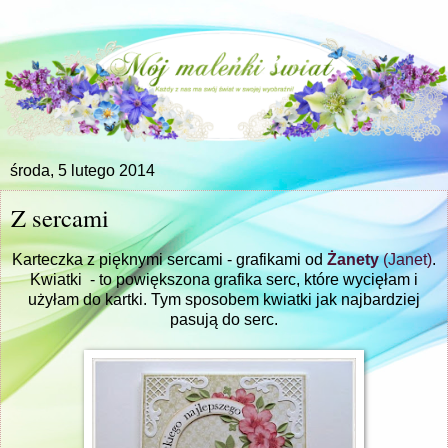
środa, 5 lutego 2014
Z sercami
Karteczka z pięknymi sercami - grafikami od
Żanety
(Janet)
.
Kwiatki - to powiększona grafika serc, które wycięłam i
użyłam do kartki. Tym sposobem kwiatki jak najbardziej
pasują do serc.