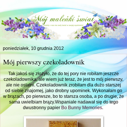
poniedziałek, 10 grudnia 2012
Mój pierwszy czekoladownik
Tak jakoś się złożyło, że do tej pory nie robiłam jeszcze
czekoladownika, ale wiem już teraz, że jest to mój pierwszy,
ale nie ostatni. Czekoladownik zrobiłam dla dużo starszej
od siebie znajomej, jako drobny upominek. Wykonałam go
w brązach, po pierwsze, bo to starsza osoba, a po drugie, że
sama uwielbiam brązy.Wspaniale nadawał się do tego
dwustronny papier
Bo Bunny Memories
.