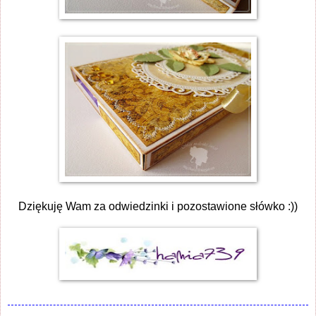
Dziękuję Wam za odwiedzinki i pozostawione słówko :))