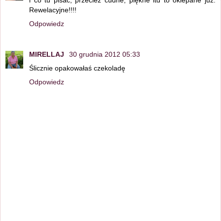
i co tu pisać, przecież cudne, piękne itd to oklepane już.
Rewelacyjne!!!!
Odpowiedz
MIRELLAJ
30 grudnia 2012 05:33
Ślicznie opakowałaś czekoladę
Odpowiedz